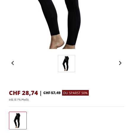
CHF
28,74
|
CHF 57,49
DU SPARST 50%
inkl. 8.1 % MwSt.