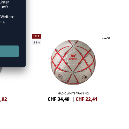
SALE
-35%
MAGIC WHITE TRAINING
,92
CHF 34,49
|
CHF
22,41