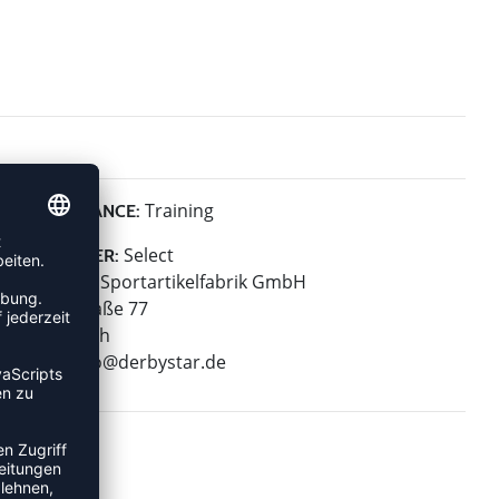
Training
PERFORMANCE:
Select
HERSTELLER:
Derbystar Sportartikelfabrik GmbH
Klever Straße 77
47574 Goch
E-Mail:
info@derbystar.de