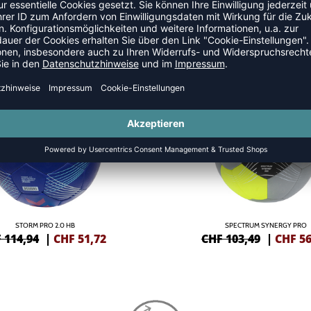
LE
SALE
-45%
STORM PRO 2.0 HB
SPECTRUM SYNERGY PRO
 114,94
|
CHF
51,72
CHF 103,49
|
CHF
56