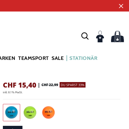
ARKEN
TEAMSPORT
SALE
STATIONÄR
CHF
15,40
|
CHF 22,99
DU SPARST 33%
inkl. 8.1 % MwSt.