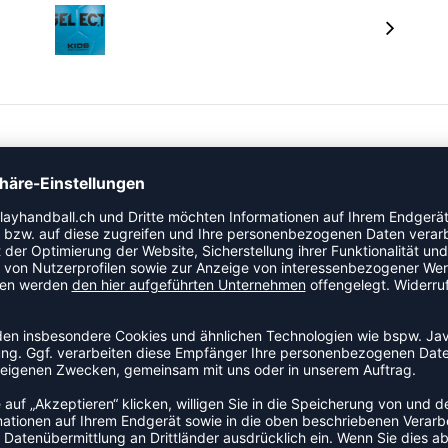
ie Handball an den Start. Dieses Modell ist speziell für
nd Trainingsalltag seinen festen Platz hat. Ideal für den