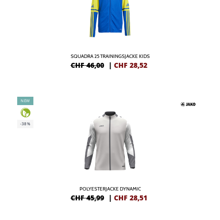
SQUADRA 25 TRAININGSJACKE KIDS
CHF 46,00
|
CHF
28,52
NEW
-38%
POLYESTERJACKE DYNAMIC
CHF 45,99
|
CHF
28,51