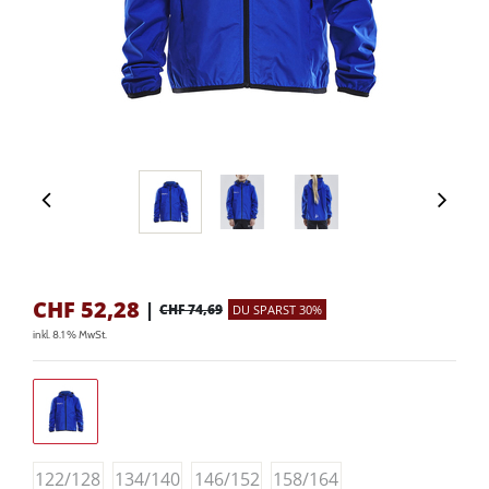
CHF
52,28
|
CHF 74,69
DU SPARST 30%
inkl. 8.1 % MwSt.
122/128
134/140
146/152
158/164