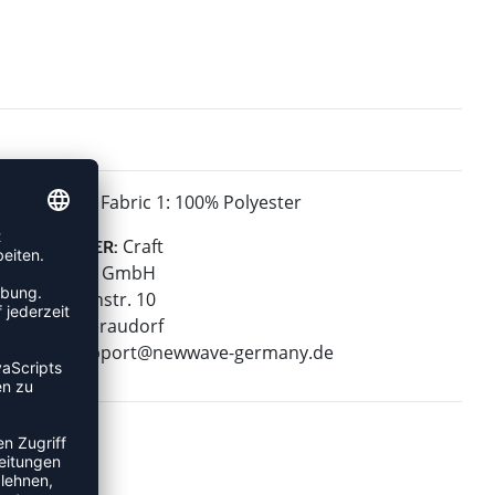
Fabric 1: 100% Polyester
MATERIAL:
Craft
HERSTELLER:
New Wave GmbH
Geigelsteinstr. 10
83080 Oberaudorf
E-Mail:
support@newwave-germany.de