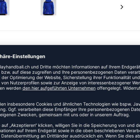
fwärmphasen und formelle Anlässe. Mit abnehmbarer
arem Saum. Polsterung aus Mikrofaser mit guten