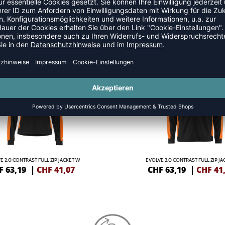
JACKEN
NEW
-35%
E 2.0 CONTRAST FULL ZIP JACKET W
EVOLVE 2.0 CONTRAST FULL ZIP JA
F 63,19
|
CHF
41,07
CHF 63,19
|
CHF
41