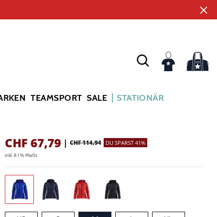
ARKEN
TEAMSPORT
SALE
STATIONÄR
CHF
67,79
|
CHF 114,94
DU SPARST 41%
inkl. 8.1 % MwSt.