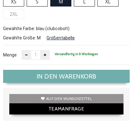
XS
S
M
L
XL
2XL
Gewählte Farbe: blau (clubcobolt)
Gewählte Größe:
M
Größentabelle
Versandfertig in 8 Werktagen
Menge
IN DEN WARENKORB
AUF DEN WUNSCHZETTEL
TEAMANFRAGE