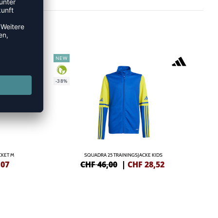
NEW
-38%
CKET M
SQUADRA 25 TRAININGSJACKE KIDS
,07
CHF 46,00
|
CHF
28,52