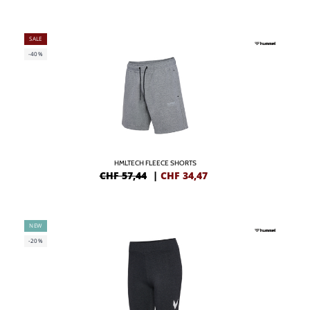
SALE
-40%
HMLTECH FLEECE SHORTS
CHF 57,44
|
CHF
34,47
NEW
-20%