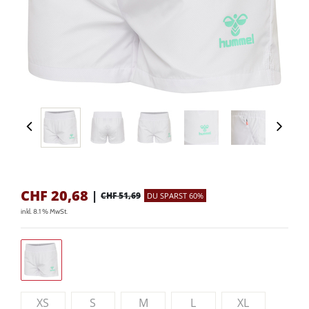
CHF
20,68
|
CHF 51,69
DU SPARST 60%
inkl. 8.1 % MwSt.
XS
S
M
L
XL