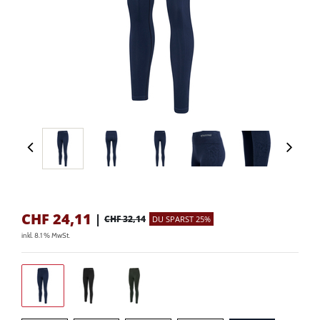
CHF
24,11
|
CHF 32,14
DU SPARST 25%
inkl. 8.1 % MwSt.