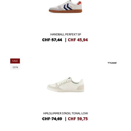
HANDBALL PERFEKT SP
CHF 57,44
|
CHF
45,94
SALE
-20%
HMLSLIMMER STADIL TONAL LOW
CHF 74,69
|
CHF
59,75