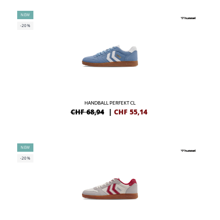
NEW
-20%
HANDBALL PERFEKT CL
CHF 68,94
|
CHF
55,14
NEW
-20%