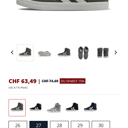
CHF
63,49
|
CHF 74,69
DU SPARST 15%
inkl. 8.1 % MwSt.
26
27
28
29
30