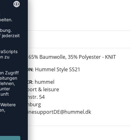
65% Baumwolle, 35% Polyester - KNIT
MATERIAL:
Hummel Style SS21
KOLLEKTION:
hummel
HERSTELLER:
hummel sport & leisure
Leverkusenstr. 54
22761 Hamburg
E-Mail:
onlinesupportDE@hummel.dk