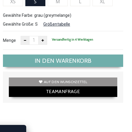
XS
S
M
L
XL
Gewählte Farbe: grau (greymelange)
Gewählte Größe:
S
Größentabelle
Versandfertig in 4 Werktagen
Menge
IN DEN WARENKORB
AUF DEN WUNSCHZETTEL
TEAMANFRAGE