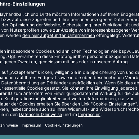
rie Lifestyleziphoody. Dieses Modell ist speziell für
m Training oder als Schutz bei wechselhaftem Wetter.