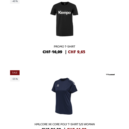
-40%
PROMO T-SHIRT
CHF 16,09
|
CHF
9,65
SALE
-55%
HMLCORE XK CORE POLY T-SHIRT S/S WOMAN