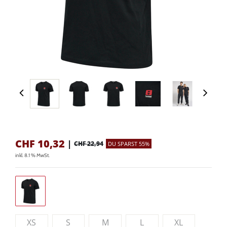
CHF
10,32
|
CHF 22,94
DU SPARST 55%
inkl. 8.1 % MwSt.
XS
S
M
L
XL