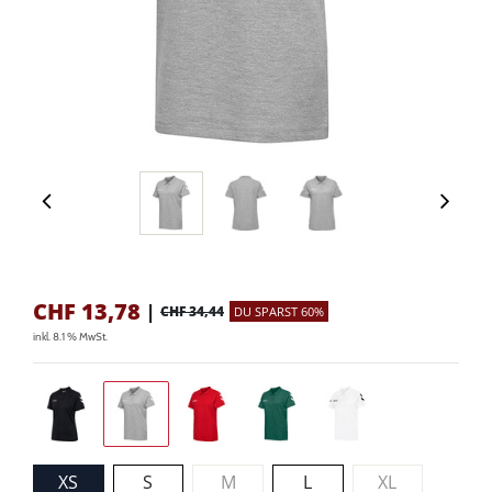
CHF
13,78
|
CHF 34,44
DU SPARST 60%
inkl. 8.1 % MwSt.
XS
S
M
L
XL