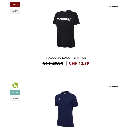
SALE
-40%
HMLGO 2.0 LOGO T-SHIRT S/S
CHF 20,64
|
CHF
12,39
NEW
-40%