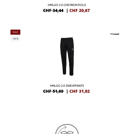
HMLGO 2.0 CHEVRON POLO
CHF 34,44
|
CHF
20,67
SALE
-40%
HMLGO 2.0 SWEATPANTS
CHF 51,69
|
CHF
31,02