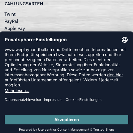
ZAHLUNGSARTEN
Twint
PayPal
Apple Pay
Sofortüberweisung
Kreditkarte
Rechnungskauf
NEWSLETTER
FOLLOW US
© 2026 Ballsportdirekt.de GmbH und Co. KG
SUMMER SALE: SPARE BIS ZU 65%