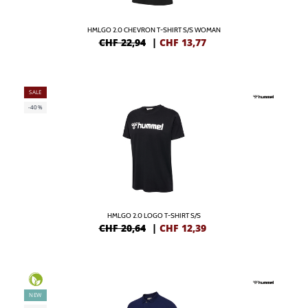
HMLGO 2.0 CHEVRON T-SHIRT S/S WOMAN
CHF 22,94
|
CHF
13,77
SALE
-40%
HMLGO 2.0 LOGO T-SHIRT S/S
CHF 20,64
|
CHF
12,39
NEW