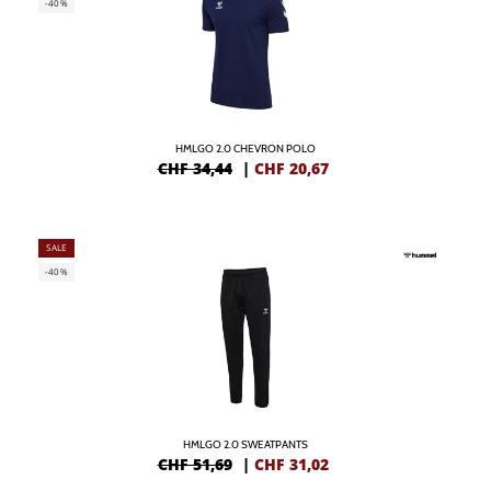
-40%
HMLGO 2.0 CHEVRON POLO
CHF 34,44
|
CHF
20,67
SALE
-40%
HMLGO 2.0 SWEATPANTS
CHF 51,69
|
CHF
31,02