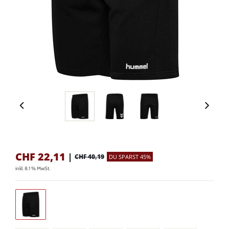
CHF
22,11
|
CHF 40,19
DU SPARST 45%
inkl. 8.1 % MwSt.