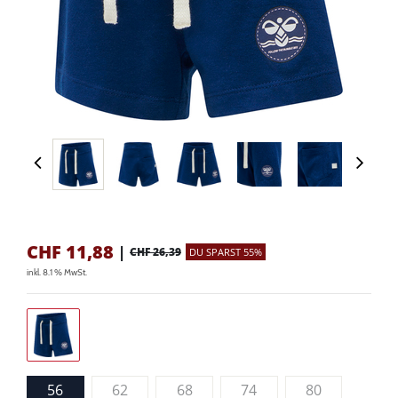
CHF
11,88
|
CHF 26,39
DU SPARST 55%
inkl. 8.1 % MwSt.
56
62
68
74
80