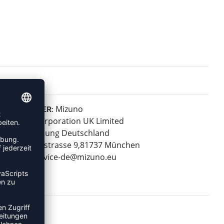
Mizuno
HERSTELLER:
Mizuno Corporation UK Limited
Niederlassung Deutschland
Bayerwaldstrasse 9,81737 München
E-Mail:
service-de@mizuno.eu