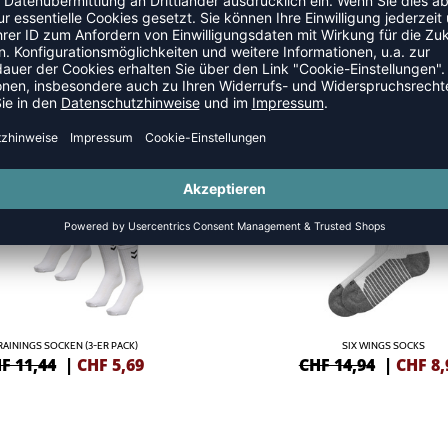
SALE
-40%
RAININGS SOCKEN (3-ER PACK)
SIX WINGS SOCKS
F 11,44
|
CHF
5,69
CHF 14,94
|
CHF
8,