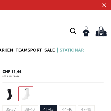
ARKEN
TEAMSPORT
SALE
STATIONÄR
CHF
11,44
inkl. 8.1 % MwSt.
35-37
38-40
41-43
44-46
47-49