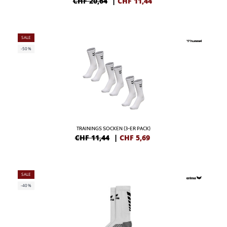
CHF 20,64
|
CHF
11,44
SALE
-50%
TRAININGS SOCKEN (3-ER PACK)
CHF 11,44
|
CHF
5,69
SALE
-40%