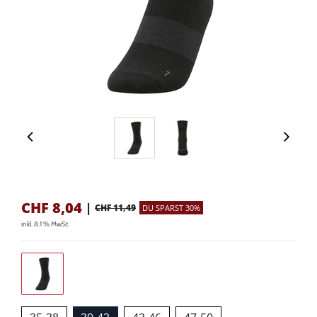
CHF
8,04
|
CHF 11,49
DU SPARST 30%
inkl. 8.1 % MwSt.