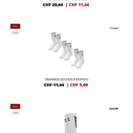
CHF 20,64
|
CHF
11,44
SALE
-50%
TRAININGS SOCKEN (3-ER PACK)
CHF 11,44
|
CHF
5,69
SALE
-40%