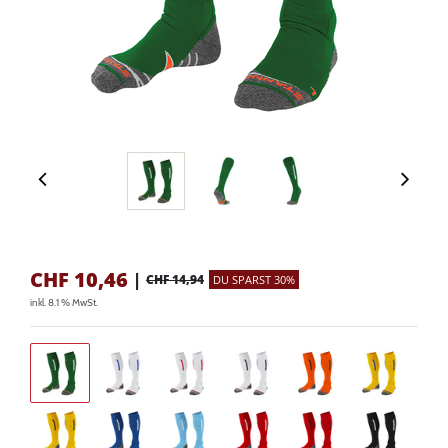
CHF
10,46
|
CHF 14,94
DU SPARST 30%
inkl. 8.1 % MwSt.