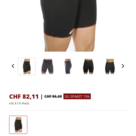
CHF
82,11
|
CHF 96,60
DU SPARST 15%
inkl. 8.1 % MwSt.