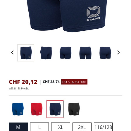
CHF
20,12
|
CHF 28,74
DU SPARST 30%
inkl. 8.1 % MwSt.
M
L
XL
2XL
116/128