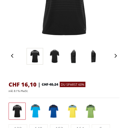
CHF
16,10
|
CHF 40,24
DU SPARST 60%
inkl. 8.1 % MwSt.