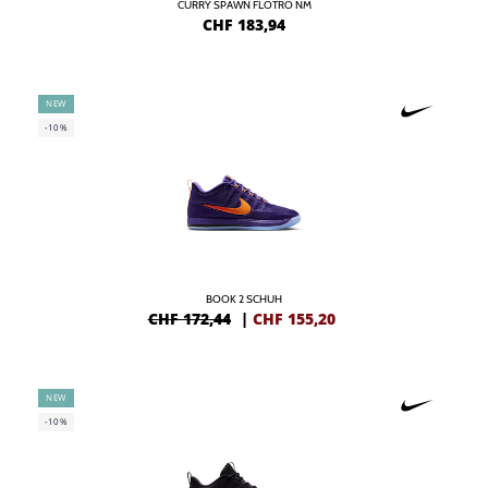
CURRY SPAWN FLOTRO NM
CHF
183,94
NEW
-10%
BOOK 2 SCHUH
CHF 172,44
|
CHF
155,20
NEW
-10%