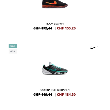
BOOK 2 SCHUH
CHF 172,44
|
CHF
155,20
NEW
-10%
SABRINA 3 SCHUH DAMEN
CHF 149,44
|
CHF
134,50