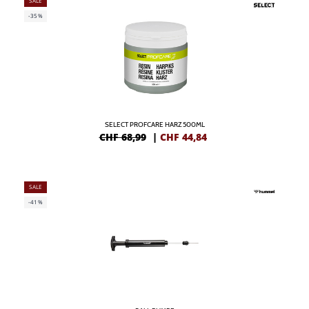
SALE
-35%
SELECT PROFCARE HARZ 500ML
CHF 68,99
|
CHF
44,84
SALE
-41%