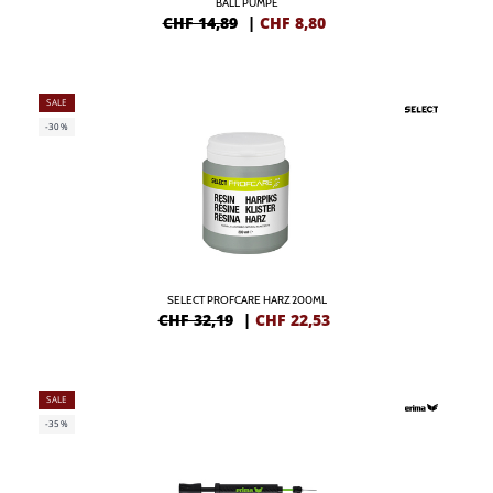
BALL PUMPE
CHF 14,89
|
CHF
8,80
SALE
-30%
SELECT PROFCARE HARZ 200ML
CHF 32,19
|
CHF
22,53
SALE
-35%