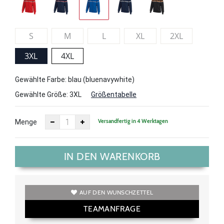
S
M
L
XL
2XL
3XL
4XL
Gewählte Farbe: blau (bluenavywhite)
Gewählte Größe:
3XL
Größentabelle
Versandfertig in 4 Werktagen
Menge
IN DEN WARENKORB
AUF DEN WUNSCHZETTEL
TEAMANFRAGE