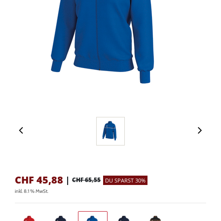
CHF
45,88
|
CHF 65,55
DU SPARST 30%
inkl. 8.1 % MwSt.