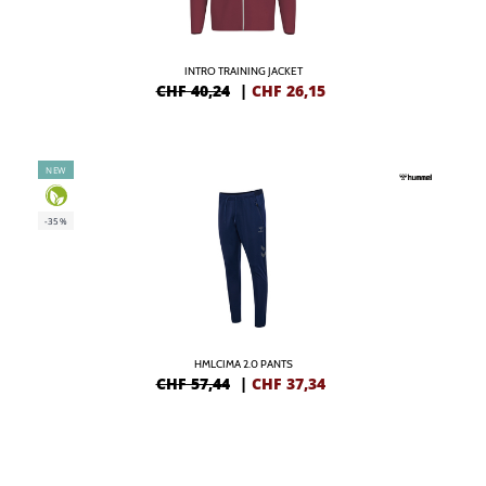
INTRO TRAINING JACKET
CHF 40,24
|
CHF
26,15
NEW
-35%
HMLCIMA 2.0 PANTS
CHF 57,44
|
CHF
37,34