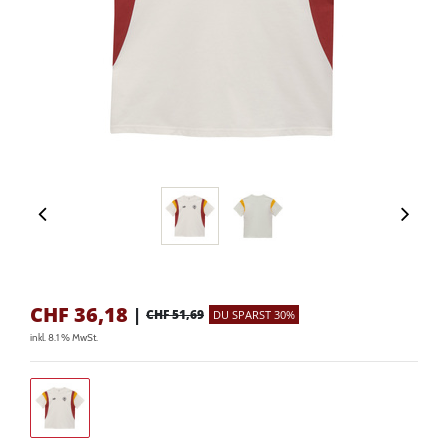
CHF
36,18
|
CHF 51,69
DU SPARST 30%
inkl. 8.1 % MwSt.