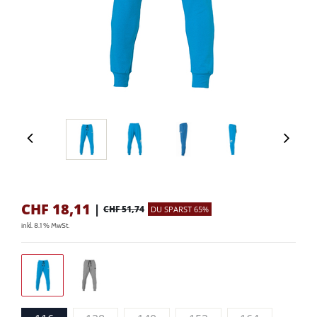
CHF
18,11
|
CHF 51,74
DU SPARST 65%
inkl. 8.1 % MwSt.