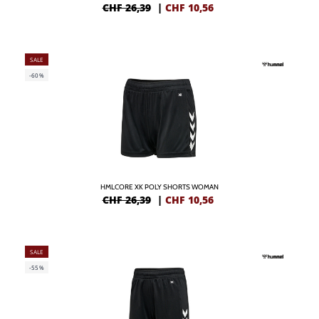
CHF 26,39
|
CHF
10,56
SALE
-60%
HMLCORE XK POLY SHORTS WOMAN
CHF 26,39
|
CHF
10,56
SALE
-55%