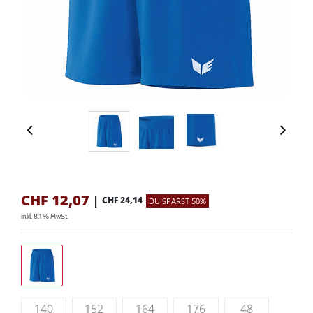
CHF
12,07
|
CHF 24,14
DU SPARST 50%
inkl. 8.1 % MwSt.
140
152
164
176
48