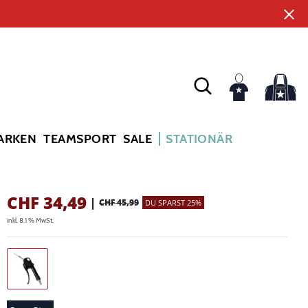
ARKEN
TEAMSPORT
SALE
STATIONÄR
CHF
34,49
|
CHF 45,99
DU SPARST 25%
inkl. 8.1 % MwSt.