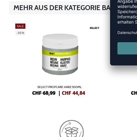
MEHR AUS DER KATEGORIE BALLZUB
SALE
SALE
-35%
-41%
SELECT PROFCARE HARZ 500ML
CHF 68,99
|
CHF
44,84
CH