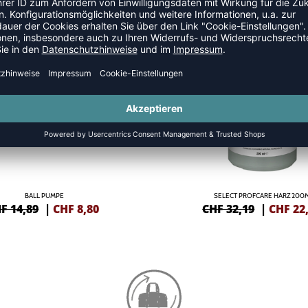
EHÖR
SALE
-30%
BALL PUMPE
SELECT PROFCARE HARZ 200
F 14,89
|
CHF
8,80
CHF 32,19
|
CHF
22