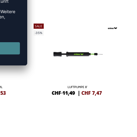
SALE
-35%
ML
LUFTPUMPE 8'
,53
CHF 11,49
|
CHF
7,47