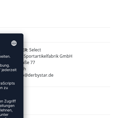
Select
HERSTELLER:
Derbystar Sportartikelfabrik GmbH
Klever Straße 77
47574 Goch
E-Mail:
info@derbystar.de