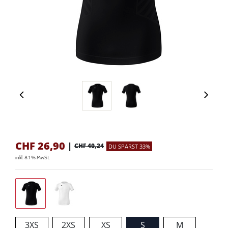
CHF
26,90
|
CHF 40,24
DU SPARST 33%
inkl. 8.1 % MwSt.
3XS
2XS
XS
S
M