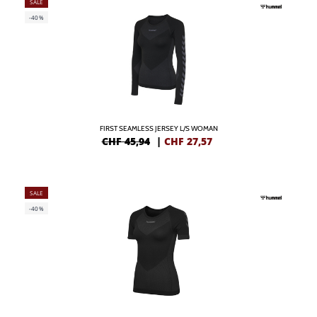
SALE
-40%
FIRST SEAMLESS JERSEY L/S WOMAN
CHF 45,94
|
CHF
27,57
SALE
-40%