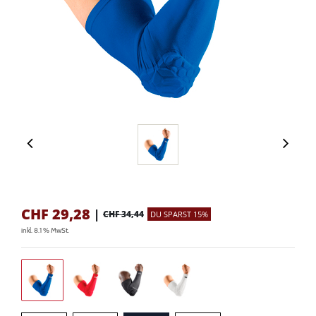
CHF
29,28
|
CHF 34,44
DU SPARST 15%
inkl. 8.1 % MwSt.