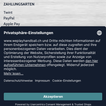
ZAHLUNGSARTEN
Twint
PayPal
Apple Pay
Sofortüberweisung
Kreditkarte
Rechnungskauf
NEWSLETTER
FOLLOW US
© 2026 Ballsportdirekt.de GmbH und Co. KG
SUMMER SALE: SPARE BIS ZU 65%