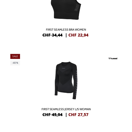
FIRST SEAMLESS BRA WOMEN
CHF 34,44
|
CHF
22,94
SALE
-40%
FIRST SEAMLESS JERSEY L/S WOMAN
CHF 45,94
|
CHF
27,57