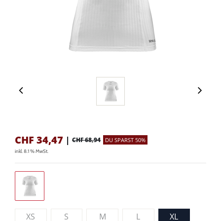
CHF
34,47
|
CHF 68,94
DU SPARST 50%
inkl. 8.1 % MwSt.
XS
S
M
L
XL