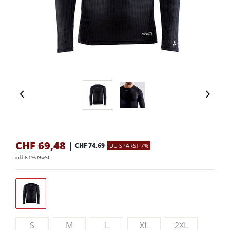
CHF
69,48
|
CHF 74,69
DU SPARST 7%
inkl. 8.1 % MwSt.
S
M
L
XL
2XL