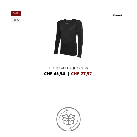
SALE
-40%
FIRST SEAMLESS JERSEY L/S
CHF 45,94
|
CHF
27,57