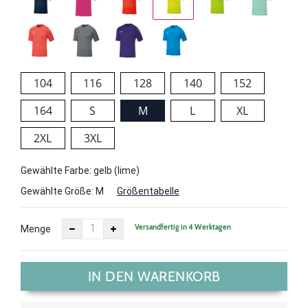
104
116
128
140
152
164
S
M
L
XL
2XL
3XL
Gewählte Farbe: gelb (lime)
Gewählte Größe:
M
Größentabelle
Versandfertig in 4 Werktagen
Menge
IN DEN WARENKORB