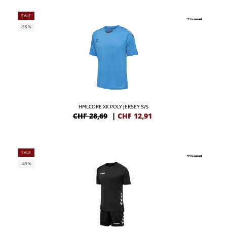
SALE
-55%
HMLCORE XK POLY JERSEY S/S
CHF 28,69
|
CHF
12,91
SALE
-49%