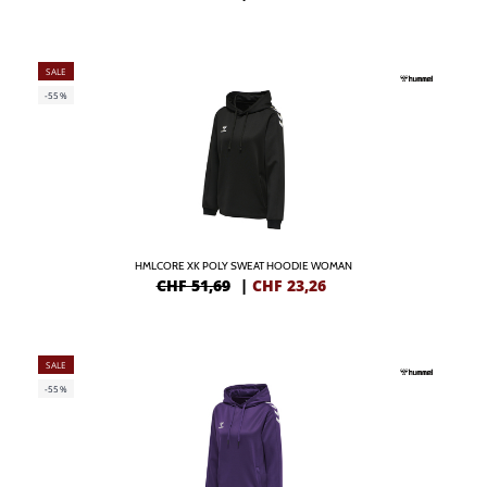
SALE
-55%
HMLCORE XK POLY SWEAT HOODIE WOMAN
CHF 51,69
|
CHF
23,26
SALE
-55%