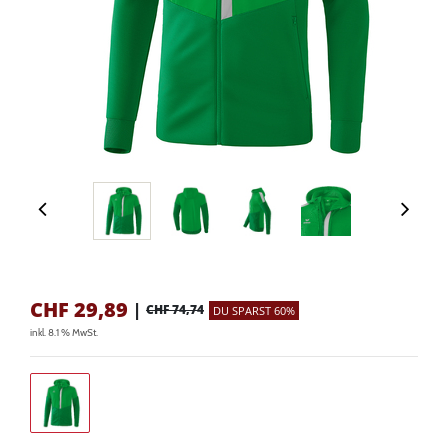
CHF
29,89
|
CHF 74,74
DU SPARST 60%
inkl. 8.1 % MwSt.