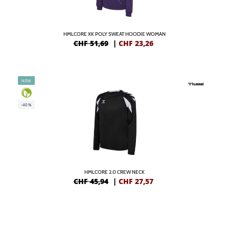
HMLCORE XK POLY SWEAT HOODIE WOMAN
CHF 51,69
|
CHF
23,26
NEW
-40%
HMLCORE 2.0 CREW NECK
CHF 45,94
|
CHF
27,57