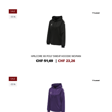
SALE
-55%
HMLCORE XK POLY SWEAT HOODIE WOMAN
CHF 51,69
|
CHF
23,26
SALE
-55%