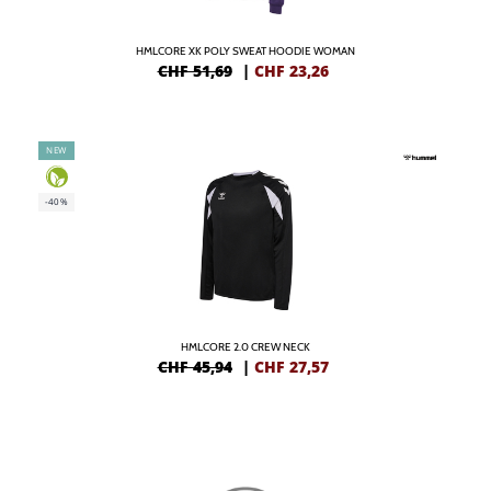
HMLCORE XK POLY SWEAT HOODIE WOMAN
CHF 51,69
|
CHF
23,26
NEW
-40%
HMLCORE 2.0 CREW NECK
CHF 45,94
|
CHF
27,57