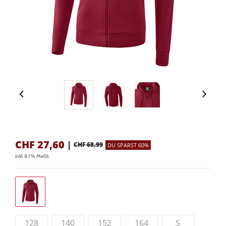
CHF
27,60
|
CHF 68,99
DU SPARST 60%
inkl. 8.1 % MwSt.
128
140
152
164
S