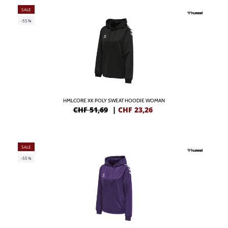
SALE
-55%
HMLCORE XK POLY SWEAT HOODIE WOMAN
CHF 51,69
|
CHF
23,26
SALE
-55%