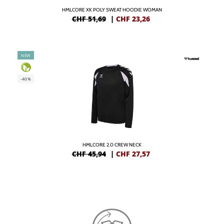
HMLCORE XK POLY SWEAT HOODIE WOMAN
CHF 51,69
|
CHF
23,26
NEW
-40%
HMLCORE 2.0 CREW NECK
CHF 45,94
|
CHF
27,57