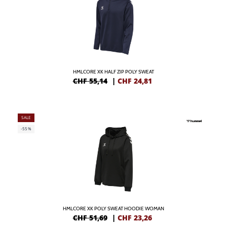
HMLCORE XK HALF ZIP POLY SWEAT
CHF 55,14
|
CHF
24,81
SALE
-55%
HMLCORE XK POLY SWEAT HOODIE WOMAN
CHF 51,69
|
CHF
23,26