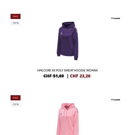
SALE
-55%
HMLCORE XK POLY SWEAT HOODIE WOMAN
CHF 51,69
|
CHF
23,26
SALE
-55%