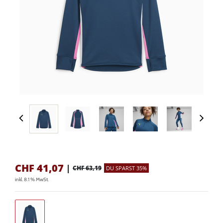
CHF
41,07
|
CHF 63,19
DU SPARST 35%
inkl. 8.1 % MwSt.