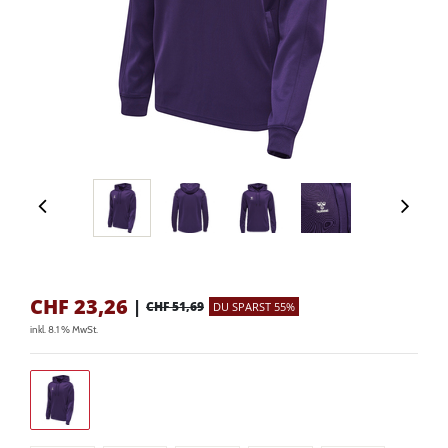
CHF
23,26
|
CHF 51,69
DU SPARST 55%
inkl. 8.1 % MwSt.