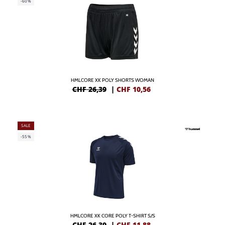
-60%
HMLCORE XK POLY SHORTS WOMAN
CHF 26,39
|
CHF
10,56
SALE
-55%
HMLCORE XK CORE POLY T-SHIRT S/S
CHF 26,39
|
CHF
11,88