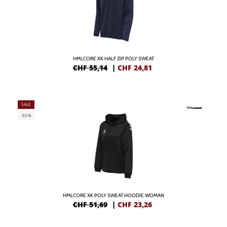
HMLCORE XK HALF ZIP POLY SWEAT
CHF 55,14
|
CHF
24,81
SALE
-55%
HMLCORE XK POLY SWEAT HOODIE WOMAN
CHF 51,69
|
CHF
23,26