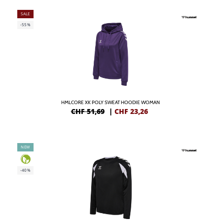
SALE
-55%
HMLCORE XK POLY SWEAT HOODIE WOMAN
CHF 51,69
|
CHF
23,26
NEW
-40%