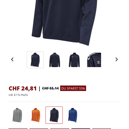
CHF
24,81
|
CHF 55,14
DU SPARST 55%
inkl. 8.1 % MwSt.