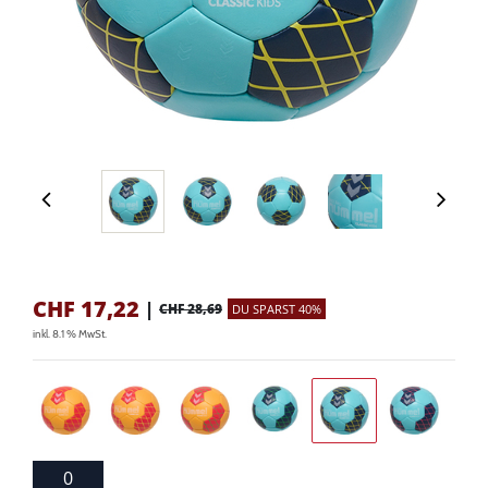
CHF
17,22
|
CHF 28,69
DU SPARST 40%
inkl. 8.1 % MwSt.
0