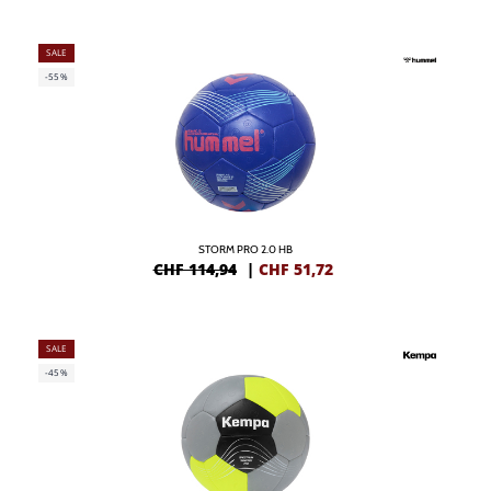
SALE
-55%
STORM PRO 2.0 HB
CHF 114,94
|
CHF
51,72
SALE
-45%