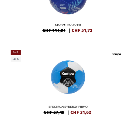
STORM PRO 2.0 HB
CHF 114,94
|
CHF
51,72
SALE
-45%
SPECTRUM SYNERGY PRIMO
CHF 57,49
|
CHF
31,62