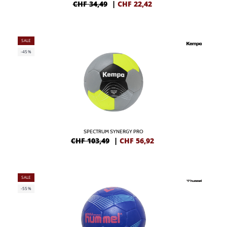
CHF 34,49
|
CHF
22,42
SALE
-45%
SPECTRUM SYNERGY PRO
CHF 103,49
|
CHF
56,92
SALE
-55%