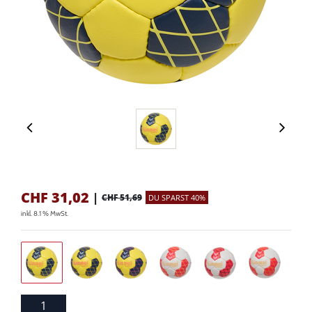
CHF
31,02
|
CHF 51,69
DU SPARST 40%
inkl. 8.1 % MwSt.
1