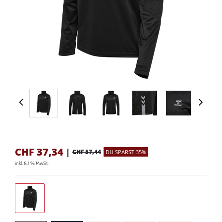
CHF
37,34
|
CHF 57,44
DU SPARST 35%
inkl. 8.1 % MwSt.