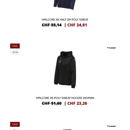
HMLCORE XK HALF ZIP POLY SWEAT
CHF 55,14
|
CHF
24,81
SALE
-55%
HMLCORE XK POLY SWEAT HOODIE WOMAN
CHF 51,69
|
CHF
23,26
SALE