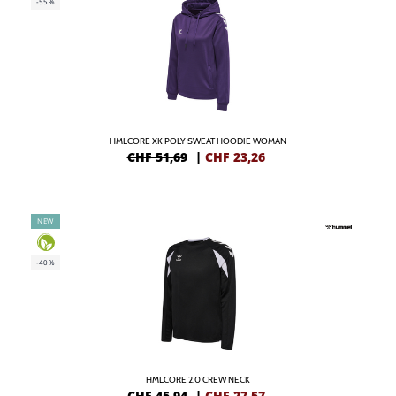
-55%
HMLCORE XK POLY SWEAT HOODIE WOMAN
CHF 51,69
|
CHF
23,26
NEW
-40%
HMLCORE 2.0 CREW NECK
CHF 45,94
|
CHF
27,57