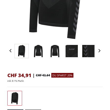
CHF
34,91
|
CHF 43,64
DU SPARST 20%
inkl. 8.1 % MwSt.