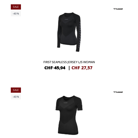
SALE
-40%
FIRST SEAMLESS JERSEY L/S WOMAN
CHF 45,94
|
CHF
27,57
SALE
-40%