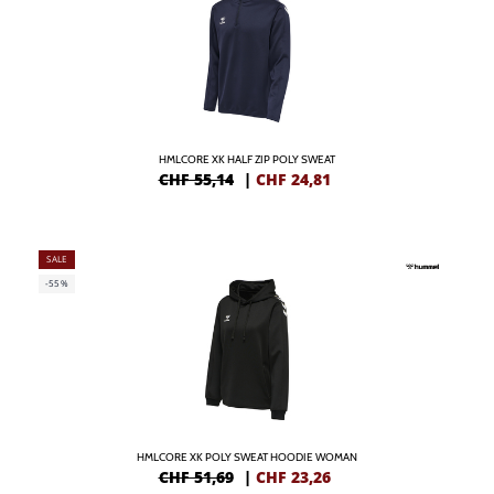
HMLCORE XK HALF ZIP POLY SWEAT
CHF 55,14
|
CHF
24,81
SALE
-55%
HMLCORE XK POLY SWEAT HOODIE WOMAN
CHF 51,69
|
CHF
23,26