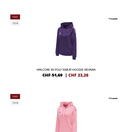
SALE
-55%
HMLCORE XK POLY SWEAT HOODIE WOMAN
CHF 51,69
|
CHF
23,26
SALE
-55%