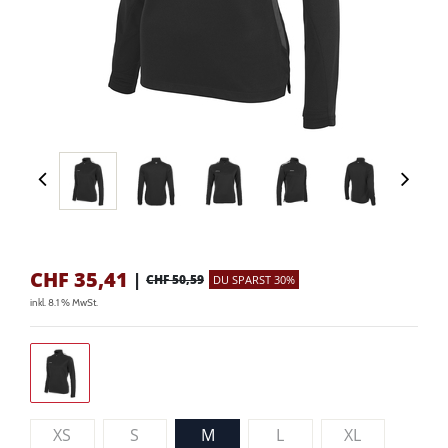
CHF
35,41
|
CHF 50,59
DU SPARST 30%
inkl. 8.1 % MwSt.
XS
S
M
L
XL