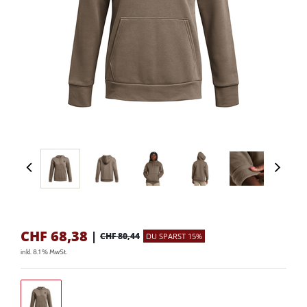
CHF
68,38
|
CHF 80,44
DU SPARST 15%
inkl. 8.1 % MwSt.