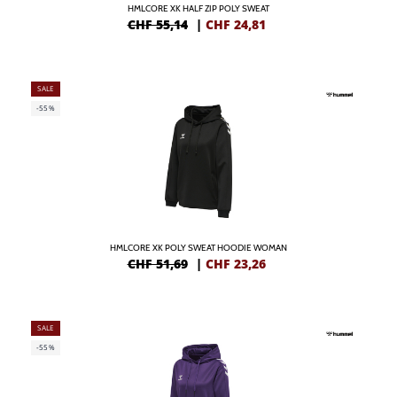
HMLCORE XK HALF ZIP POLY SWEAT
CHF 55,14
|
CHF
24,81
SALE
-55%
HMLCORE XK POLY SWEAT HOODIE WOMAN
CHF 51,69
|
CHF
23,26
SALE
-55%