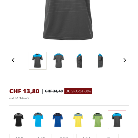
CHF
13,80
|
CHF 34,49
DU SPARST 60%
inkl. 8.1 % MwSt.