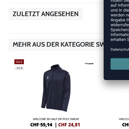
ZULETZT ANGESEHEN
MEHR AUS DER KATEGORIE SWEATS/
SALE
SALE
-55%
-55%
HMLCORE XK HALF ZIP POLY SWEAT
HMLCO
CHF 55,14
|
CHF
24,81
CH