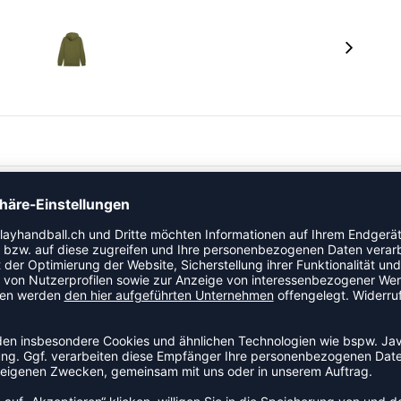
 der Kategorie Hoody. Ein Hoody mit durchdachtem
Mittelpunkt stellt. Das Modell ist Teil der Puma Better
lle, Obermaterial: 100% Baumwolle