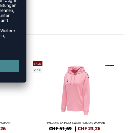
SALE
-55%
 WOMAN
HMLCORE XK POLY SWEAT HOODIE WOMAN
,26
CHF 51,69
|
CHF
23,26