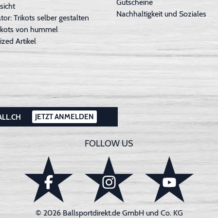
Gutscheine
sicht
Nachhaltigkeit und Soziales
tor: Trikots selber gestalten
Trikots von hummel
ized Artikel
JETZT ANMELDEN
ALL.CH
FOLLOW US
© 2026 Ballsportdirekt.de GmbH und Co. KG