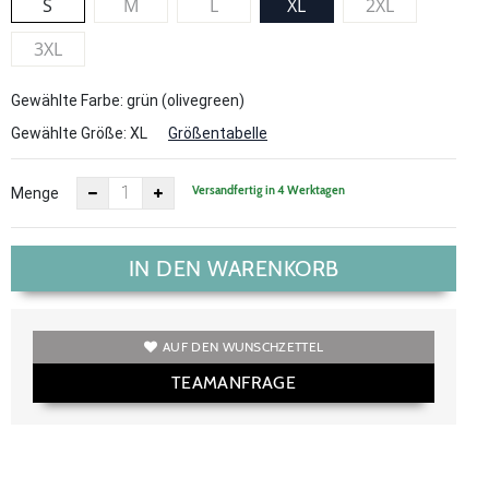
S
M
L
XL
2XL
3XL
Gewählte Farbe: grün (olivegreen)
Gewählte Größe:
XL
Größentabelle
Versandfertig in 4 Werktagen
Menge
IN DEN WARENKORB
AUF DEN WUNSCHZETTEL
TEAMANFRAGE