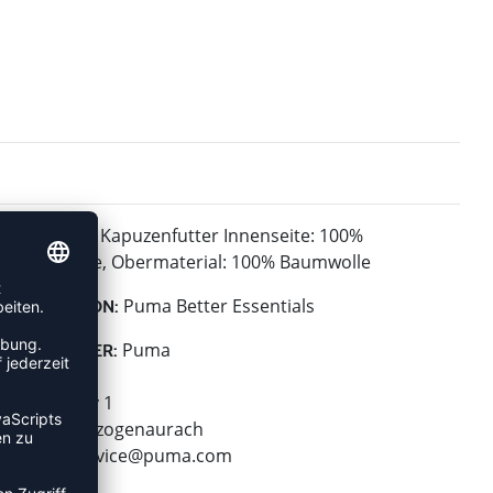
Kapuzenfutter Innenseite: 100%
MATERIAL:
Baumwolle, Obermaterial: 100% Baumwolle
Puma Better Essentials
KOLLEKTION:
Puma
HERSTELLER:
Puma SE
Puma Way 1
91074 Herzogenaurach
E-Mail:
service@puma.com