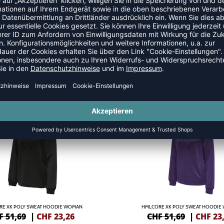
HOODIES
SALE
-55%
RE XK POLY SWEAT HOODIE WOMAN
HMLCORE XK POLY SWEAT HOODIE
F 51,69
|
CHF
23,26
CHF 51,69
|
CHF
23