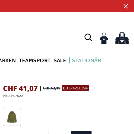
ARKEN
TEAMSPORT
SALE
STATIONÄR
CHF
41,07
|
CHF 63,19
DU SPARST 35%
inkl. 8.1 % MwSt.