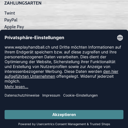
ZAHLUNGSARTEN
Twint
PayPal
Apple Pay
Sofortüberweisung
Kreditkarte
Rechnungskauf
NEWSLETTER
FOLLOW US
© 2026 Ballsportdirekt.de GmbH und Co. KG
SUMMER SALE: SPARE BIS ZU 65%