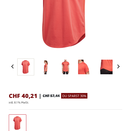
CHF
40,21
|
CHF 57,44
DU SPARST 30%
inkl. 8.1 % MwSt.