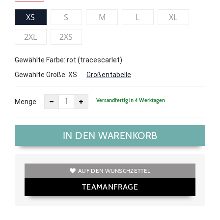
XS
S
M
L
XL
2XL
2XS
Gewählte Farbe: rot (tracescarlet)
Gewählte Größe:
XS
Größentabelle
Versandfertig in 4 Werktagen
Menge
IN DEN WARENKORB
AUF DEN WUNSCHZETTEL
TEAMANFRAGE