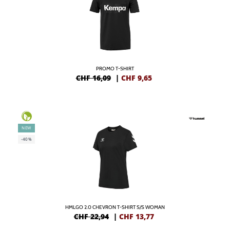
PROMO T-SHIRT
CHF 16,09
|
CHF
9,65
NEW
-40%
HMLGO 2.0 CHEVRON T-SHIRT S/S WOMAN
CHF 22,94
|
CHF
13,77