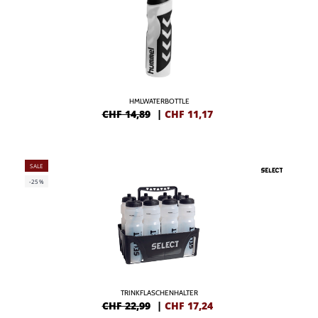
HMLWATERBOTTLE
CHF 14,89
|
CHF
11,17
SALE
-25%
TRINKFLASCHENHALTER
CHF 22,99
|
CHF
17,24