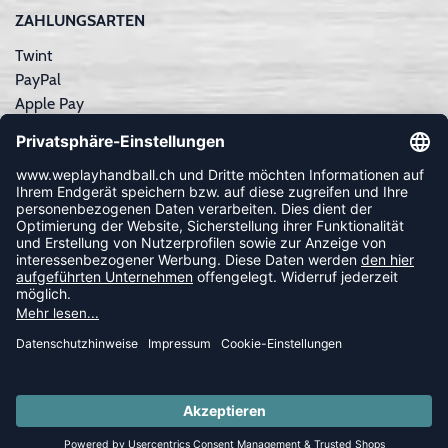
ZAHLUNGSARTEN
Twint
PayPal
Apple Pay
Sofortüberweisung
Kreditkarte
Rechnungskauf
NEWSLETTER
FOLLOW US
© 2026 Ballsportdirekt.de GmbH und Co. KG
SUMMER SALE: SPARE BIS ZU 65%