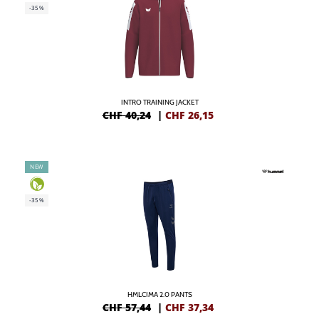
-35%
INTRO TRAINING JACKET
CHF 40,24
|
CHF
26,15
NEW
-35%
HMLCIMA 2.0 PANTS
CHF 57,44
|
CHF
37,34