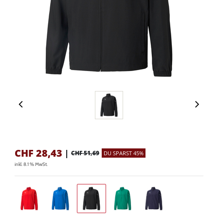
CHF
28,43
|
CHF 51,69
DU SPARST 45%
inkl. 8.1 % MwSt.