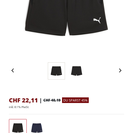
CHF
22,11
|
CHF 40,19
DU SPARST 45%
inkl. 8.1 % MwSt.