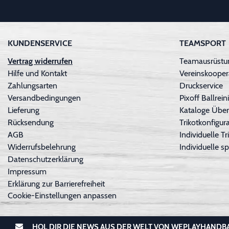
KUNDENSERVICE
TEAMSPORT
Vertrag widerrufen
Teamausrüstun
Hilfe und Kontakt
Vereinskooper
Zahlungsarten
Druckservice
Versandbedingungen
Pixoff Ballre
Lieferung
Kataloge Über
Rücksendung
Trikotkonfigura
AGB
Individuelle 
Widerrufsbelehrung
Individuelle sp
Datenschutzerklärung
Impressum
Erklärung zur Barrierefreiheit
Cookie-Einstellungen anpassen
HOL DIR DIE NEWS AUS DER WELT VON WEPLAYHANDB