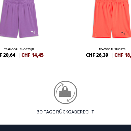
TEAMGOAL SHORTS JR
TEAMGOAL SHORTS
F 20,64
|
CHF
14,45
CHF 26,39
|
CHF
18
30 TAGE RÜCKGABERECHT