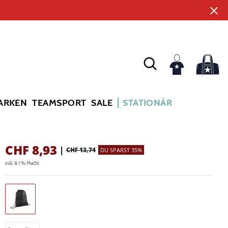
ARKEN
TEAMSPORT
SALE
STATIONÄR
CHF
8,93
|
CHF 13,74
DU SPARST 35%
inkl. 8.1 % MwSt.