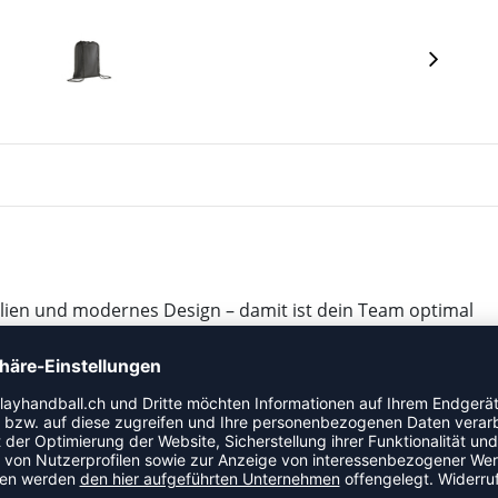
alien und modernes Design – damit ist dein Team optimal
t ideal, um deine Ausrüstung bei Trainingseinheiten im
alien.