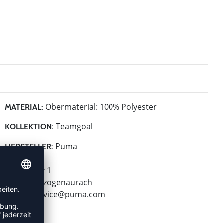
Obermaterial: 100% Polyester
MATERIAL:
Teamgoal
KOLLEKTION:
Puma
HERSTELLER:
Puma SE
Puma Way 1
91074 Herzogenaurach
E-Mail:
service@puma.com