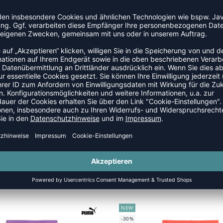
AMGOAL
NEW
-30%