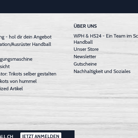
ÜBER UNS
WPH & HS24 - Ein Team im Sc
g - hol dir dein Angebot
Handball
ation/Ausrüster Handball
Unser Store
Newsletter
inigungsmaschine
Gutscheine
sicht
Nachhaltigkeit und Soziales
tor: Trikots selber gestalten
Trikots von hummel
ized Artikel
JETZT ANMELDEN
ALL.CH