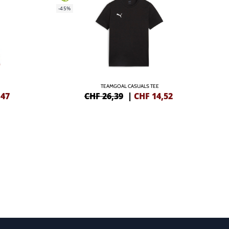
-45%
TEAMGOAL CASUALS TEE
,47
CHF 26,39
|
CHF
14,52