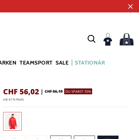
ARKEN
TEAMSPORT
SALE
STATIONÄR
CHF
56,02
|
CHF 86,19
DU SPARST 35%
inkl. 8.1 % MwSt.