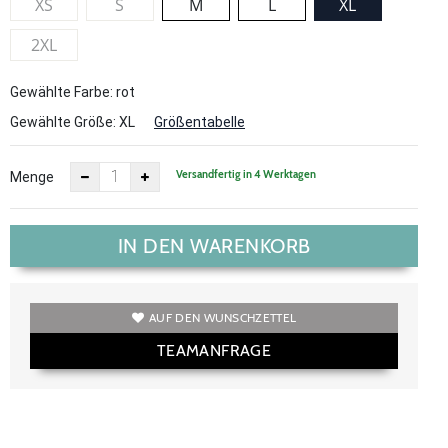
XS
S
M
L
XL
2XL
Gewählte Farbe: rot
Gewählte Größe:
XL
Größentabelle
Versandfertig in 4 Werktagen
Menge
IN DEN WARENKORB
AUF DEN WUNSCHZETTEL
TEAMANFRAGE