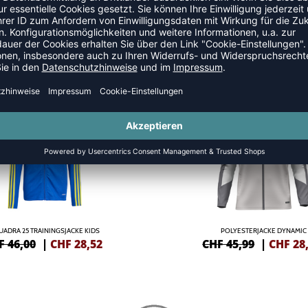
JACKEN
NEW
-38%
UADRA 25 TRAININGSJACKE KIDS
POLYESTERJACKE DYNAMIC
F 46,00
|
CHF
28,52
CHF 45,99
|
CHF
28