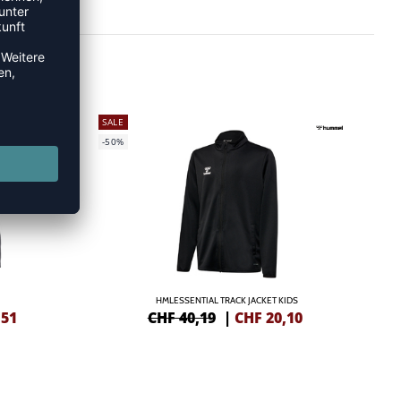
SALE
-50%
HMLESSENTIAL TRACK JACKET KIDS
,51
CHF 40,19
|
CHF
20,10