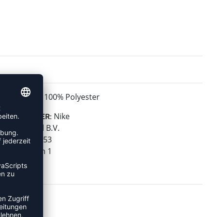
100% Polyester
MATERIAL:
Nike
HERSTELLER:
NIKE Retail B.V.
PO BOX 6453
Colosseum 1
1213